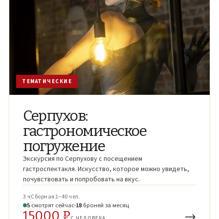
ТЕМАТИЧЕСКИЕ
Серпухов:
гастрономическое
погружение
Экскурсия по Серпухову с посещением
гастроспектакля. Искусство, которое можно увидеть,
почувствовать и попробовать на вкус.
3 ч
Сборная
1–40 чел.
6
смотрят
сейчас
18
броней
за месяц
15000 ₽
→
С ЧЕЛОВЕКА