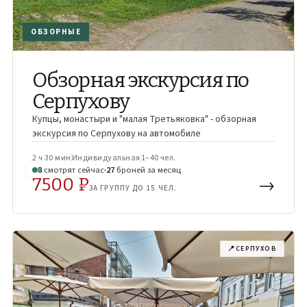
ОБЗОРНЫЕ
Обзорная экскурсия по
Серпухову
Купцы, монаcтыри и "малая Третьяковка" - обзорная
экскурсия по Серпухову на автомобиле
2 ч 30 мин
Индивидуальная
1–40 чел.
7
смотрят
сейчас
27
броней
за месяц
7500 ₽
→
ЗА ГРУППУ ДО 15 ЧЕЛ.
📍
СЕРПУХОВ