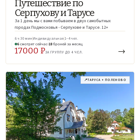
Путешествие по
Серпухову и Тарусе
За 1 день мы с вами побываем в двух самобытных
городах Подмосковья - Серпухове и Тарусе. 12+
6 ч 30 мин
Индивидуальная
1–4 чел.
4
смотрят
сейчас
18
броней
за месяц
17000 ₽
→
ЗА ГРУППУ ДО 4 ЧЕЛ.
📍
ТАРУСА + ПОЛЕНОВО