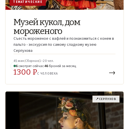
ТЕМАТИЧЕСКИЕ
Музей кукол, дом
мороженого
Съесть мороженое с вафлей и познакомиться с конем в
пальто - экскурсия по самому сладкому музею
Серпухова
45 мин
Сборная
1–20 чел.
7
смотрят
сейчас
46
броней
за месяц
1300 ₽
→
С ЧЕЛОВЕКА
📍
СЕРПУХОВ