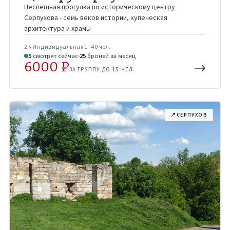
Неспешная прогулка по историческому центру
Серпухова - семь веков истории, купеческая
архитектура и храмы
2 ч
Индивидуальная
1–40 чел.
4
смотрят
сейчас
25
броней
за месяц
6000 ₽
→
ЗА ГРУППУ ДО 15 ЧЕЛ.
📍
СЕРПУХОВ