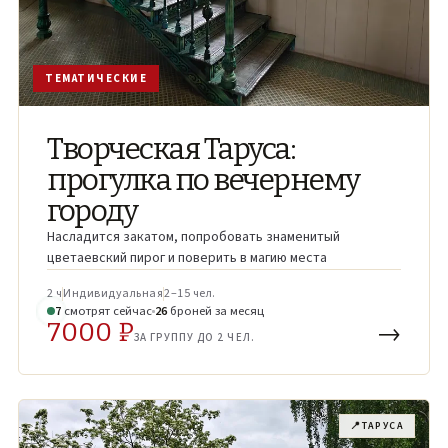
ТЕМАТИЧЕСКИЕ
Творческая Таруса:
прогулка по вечернему
городу
Насладится закатом, попробовать знаменитый
цветаевский пирог и поверить в магию места
2 ч
Индивидуальная
2–15 чел.
9
смотрят
сейчас
26
броней
за месяц
7000 ₽
→
ЗА ГРУППУ ДО 2 ЧЕЛ.
📍
ТАРУСА