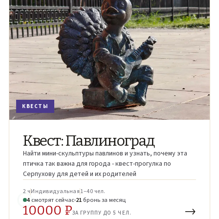
КВЕСТЫ
Квест: Павлиноград
Найти мини-скульптуры павлинов и узнать, почему эта
птичка так важна для города - квест-прогулка по
Серпухову для детей и их родителей
2 ч
Индивидуальная
1–40 чел.
6
смотрят
сейчас
21
бронь
за месяц
10000 ₽
→
ЗА ГРУППУ ДО 5 ЧЕЛ.