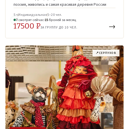
поэзия, живопись и самая красивая деревня России
5 ч
Индивидуальная
5–20 чел.
6
смотрят
сейчас
15
броней
за месяц
17500 ₽
→
ЗА ГРУППУ ДО 10 ЧЕЛ.
📍
СЕРПУХОВ