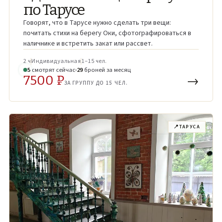
по Тарусе
Говорят, что в Тарусе нужно сделать три вещи:
почитать стихи на берегу Оки, сфотографироваться в
наличнике и встретить закат или рассвет.
2 ч
Индивидуальная
1–15 чел.
7
смотрят
сейчас
29
броней
за месяц
7500 ₽
→
ЗА ГРУППУ ДО 15 ЧЕЛ.
📍
ТАРУСА