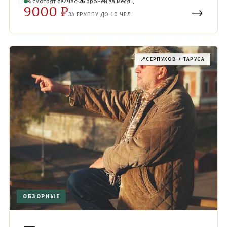
5
смотрят
сейчас
26
броней
за месяц
9000 ₽
→
ЗА ГРУППУ ДО 10 ЧЕЛ.
📍
СЕРПУХОВ + ТАРУСА
ОБЗОРНЫЕ