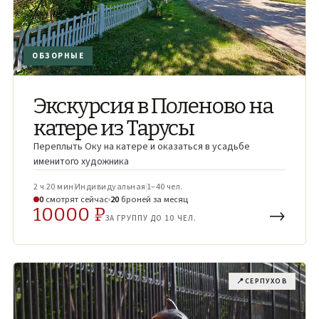
ОБЗОРНЫЕ
Экскурсия в Поленово на
катере из Тарусы
Переплыть Оку на катере и оказаться в усадьбе
именитого художника
2 ч 20 мин
Индивидуальная
1–40 чел.
0
смотрят
сейчас
20
броней
за месяц
10000 ₽
→
ЗА ГРУППУ ДО 10 ЧЕЛ.
📍
СЕРПУХОВ