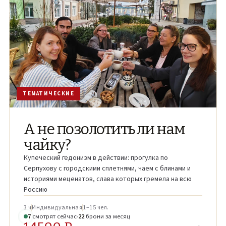
ТЕМАТИЧЕСКИЕ
А не позолотить ли нам
чайку?
Купеческий гедонизм в действии: прогулка по
Серпухову с городскими сплетнями, чаем с блинами и
историями меценатов, слава которых гремела на всю
Россию
3 ч
Индивидуальная
1–15 чел.
6
смотрят
сейчас
22
брони
за месяц