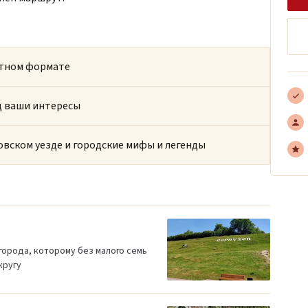
ртном формате
д ваши интересы
овском уезде и городские мифы и легенды
города, которому без малого семь
кругу