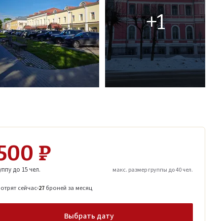
+1
500 ₽
уппу до 15 чел.
макс. размер группы до 40 чел.
мотрят
сейчас
27
броней
за месяц
Выбрать дату