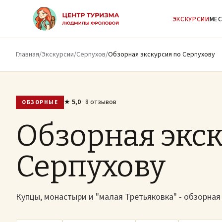
К основному содержимому
ЭКСКУРСИИ
МЕС
Главная
/
Экскурсии
/
Серпухов
/
Обзорная экскурсия по Серпухову
★
5,0
· 8 отзывов
ОБЗОРНЫЕ
Обзорная экск
Серпухову
Купцы, монаcтыри и "малая Третьяковка" - обзорная