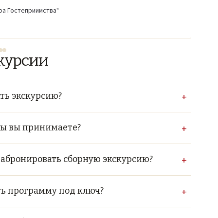
ра Гостеприимства"
скурсии
ть экскурсию?
+
ты вы принимаете?
+
забронировать сборную экскурсию?
+
ть программу под ключ?
+