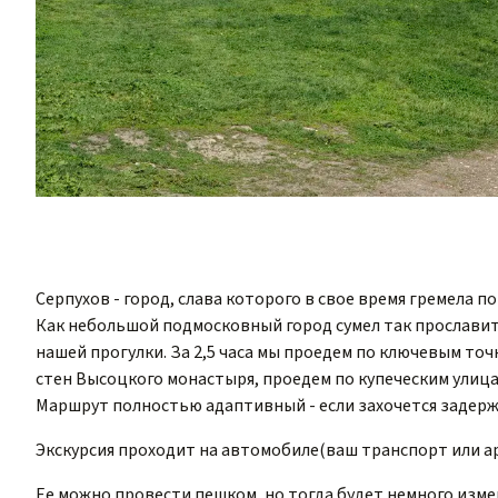
Серпухов - город, слава которого в свое время гремела п
Как небольшой подмосковный город сумел так прославит
нашей прогулки. За 2,5 часа мы проедем по ключевым точ
стен Высоцкого монастыря, проедем по купеческим улиц
Маршрут полностью адаптивный - если захочется задержа
Экскурсия проходит на автомобиле(ваш транспорт или аре
Ее можно провести пешком, но тогда будет немного изме