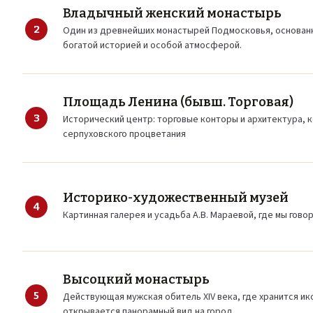
Владычный женский монастырь
2
Один из древнейших монастырей Подмосковья, основанный
богатой историей и особой атмосферой.
Площадь Ленина (бывш. Торговая)
3
Исторический центр: торговые конторы и архитектура, к
серпуховского процветания
Историко-художественный музей
4
Картинная галерея и усадьба А.В. Мараевой, где мы гово
Высоцкий монастырь
5
Действующая мужская обитель XIV века, где хранится ик
открывается панорамный вид на город.