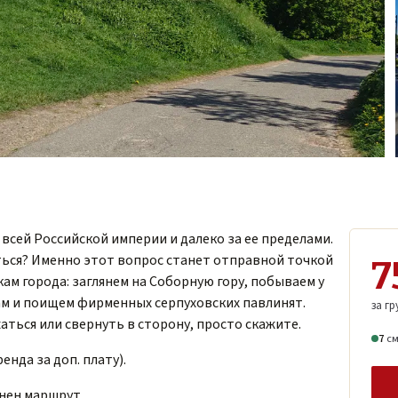
о всей Российской империи и далеко за ее пределами.
ься? Именно этот вопрос станет отправной точкой
7
кам города: заглянем на Соборную гору, побываем у
ам и поищем фирменных серпуховских павлинят.
за гр
ться или свернуть в сторону, просто скажите.
7
с
нда за доп. плату).
нен маршрут.