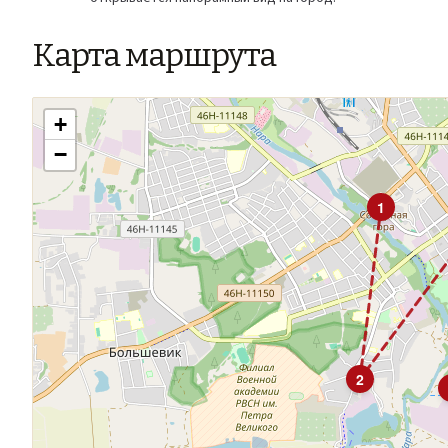
Карта маршрута
+
−
1
2