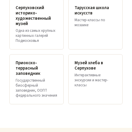
Серпуховский
Тарусская школа
историко-
искусств
художественный
Мастер-классы по
музей
мозаике
Одна из самых крупных
картинных галерей
Подмосковья
Приокско-
Музей хлеба в
террасный
Серпухове
заповедник
Интерактивные
экскурсии и мастер-
Государственный
классы
биосферный
заповедник, ООПТ
федерального значения