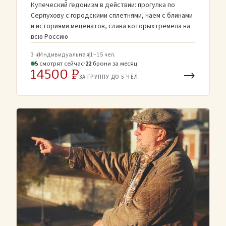
Купеческий гедонизм в действии: прогулка по
Серпухову с городскими сплетнями, чаем с блинами
и историями меценатов, слава которых гремела на
всю Россию
3 ч
Индивидуальная
1–15 чел.
5
смотрят
сейчас
22
брони
за месяц
14500 ₽
→
ЗА ГРУППУ ДО 5 ЧЕЛ.