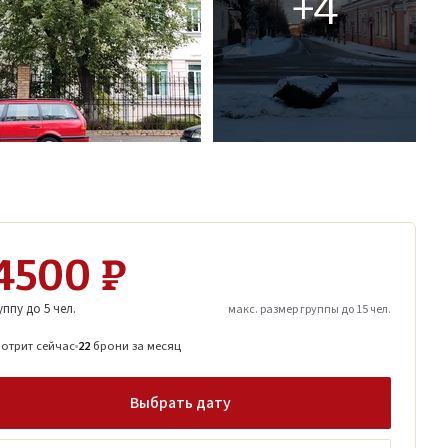
+4
4500 ₽
уппу до 5 чел.
макс. размер группы до 15 чел.
мотрит
сейчас
22
брони
за месяц
Выбрать дату