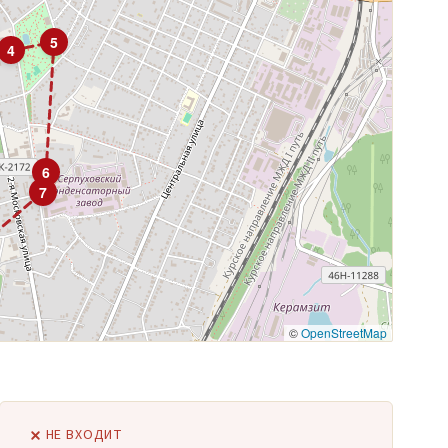
5
4
6
7
©
OpenStreetMap
НЕ ВХОДИТ