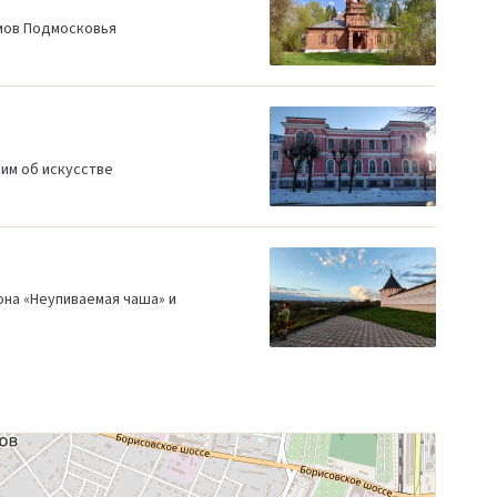
мов Подмосковья
рим об искусстве
она «Неупиваемая чаша» и