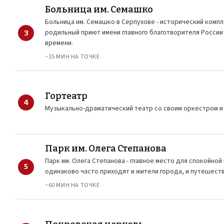
Больница им. Семашко
Больница им. Семашко в Серпухове - исторический компл
родильный приют имени главного благотворителя России 
3
времени.
~15 МИН НА ТОЧКЕ
Гортеатр
4
Музыкально-драматический театр со своим оркестром и
Парк им. Олега Степанова
Парк им. Олега Степанова - главное место для спокойной
5
одинаково часто приходят и жители города, и путешест
~60 МИН НА ТОЧКЕ