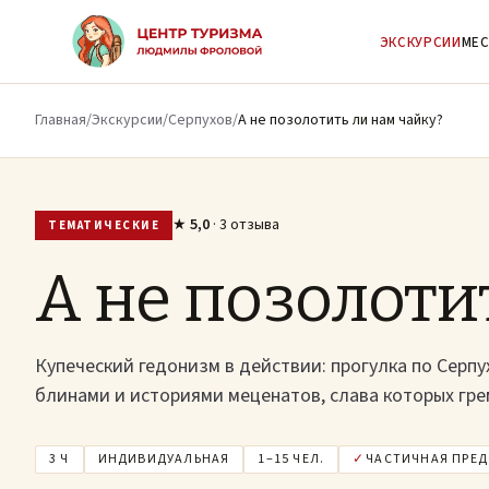
К основному содержимому
ЭКСКУРСИИ
МЕС
Главная
/
Экскурсии
/
Серпухов
/
А не позолотить ли нам чайку?
★
5,0
· 3 отзыва
ТЕМАТИЧЕСКИЕ
А не позолоти
Купеческий гедонизм в действии: прогулка по Серпу
блинами и историями меценатов, слава которых гре
3 Ч
ИНДИВИДУАЛЬНАЯ
1–15 ЧЕЛ.
✓
ЧАСТИЧНАЯ ПРЕ