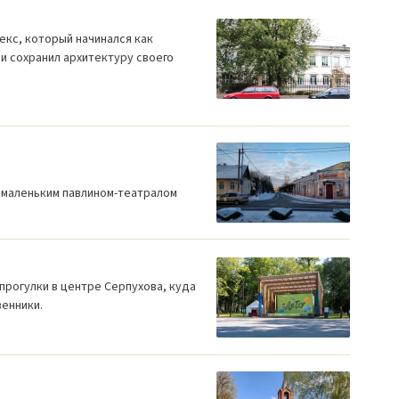
екс, который начинался как
и сохранил архитектуру своего
 маленьким павлином-театралом
 прогулки в центре Серпухова, куда
венники.