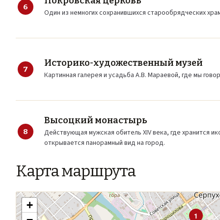
Покровская церковь
6
Один из немногих сохранившихся старообрядческих хра
Историко-художественный музей
7
Картинная галерея и усадьба А.В. Мараевой, где мы гово
Высоцкий монастырь
8
Действующая мужская обитель XIV века, где хранится ик
открывается панорамный вид на город.
Карта маршрута
+
1
−