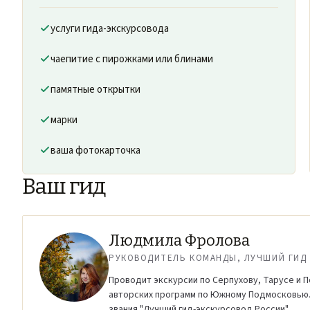
услуги гида-экскурсовода
чаепитие с пирожками или блинами
памятные открытки
марки
ваша фотокарточка
Ваш гид
Людмила Фролова
РУКОВОДИТЕЛЬ КОМАНДЫ, ЛУЧШИЙ ГИД 
Проводит экскурсии по Серпухову, Тарусе и П
авторских программ по Южному Подмосковью.
звания "Лучший гид-экскурсовод России".