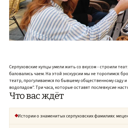
Серпуховские купцы умели жить со вкусом - строили теа
баловались чаем. На этой экскурсии мы не торопимся: б
театр, прогуливаемся по бывшему общественному саду и
водопадом". Три часа, которые оставят послевкусие наст
Что вас ждёт
Истории о знаменитых серпуховских фамилиях: мецен