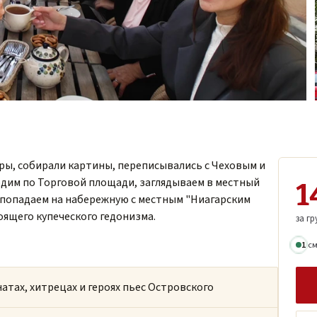
тры, собирали картины, переписывались с Чеховым и
родим по Торговой площади, заглядываем в местный
1
 попадаем на набережную с местным "Ниагарским
оящего купеческого гедонизма.
за гр
1
с
атах, хитрецах и героях пьес Островского