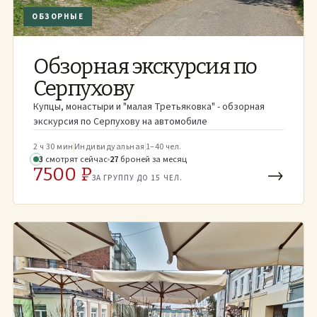
ОБЗОРНЫЕ
Обзорная экскурсия по
Серпухову
Купцы, монаcтыри и "малая Третьяковка" - обзорная
экскурсия по Серпухову на автомобиле
2 ч 30 мин
Индивидуальная
1–40 чел.
3
смотрят
сейчас
27
броней
за месяц
7500 ₽
→
ЗА ГРУППУ ДО 15 ЧЕЛ.