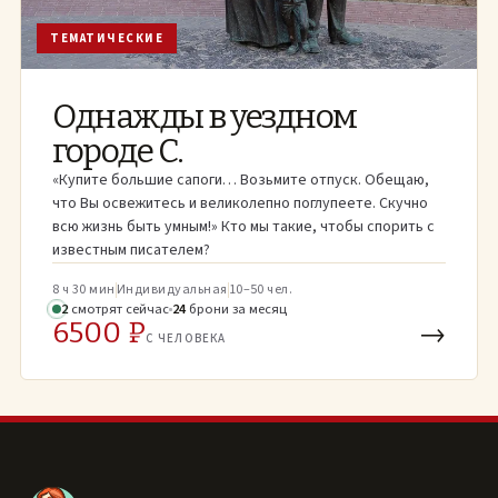
ТЕМАТИЧЕСКИЕ
Однажды в уездном
городе С.
«Купите большие сапоги… Возьмите отпуск. Обещаю,
что Вы освежитесь и великолепно поглупеете. Скучно
всю жизнь быть умным!» Кто мы такие, чтобы спорить с
известным писателем?
8 ч 30 мин
Индивидуальная
10–50 чел.
2
смотрят
сейчас
24
брони
за месяц
6500 ₽
→
С ЧЕЛОВЕКА