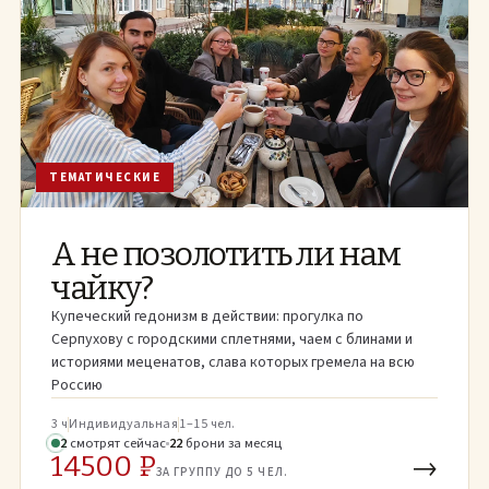
ТЕМАТИЧЕСКИЕ
А не позолотить ли нам
чайку?
Купеческий гедонизм в действии: прогулка по
Серпухову с городскими сплетнями, чаем с блинами и
историями меценатов, слава которых гремела на всю
Россию
3 ч
Индивидуальная
1–15 чел.
2
смотрят
сейчас
22
брони
за месяц
14500 ₽
→
ЗА ГРУППУ ДО 5 ЧЕЛ.