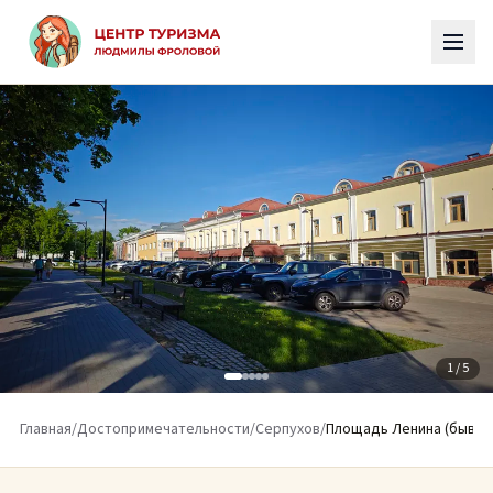
К основному содержимому
1
/ 5
Главная
/
Достопримечательности
/
Серпухов
/
Площадь Ленина (бывш. 