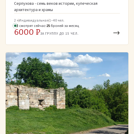
Серпухова - семь веков истории, купеческая
архитектура и храмы
2 ч
Индивидуальная
1–40 чел.
3
смотрят
сейчас
25
броней
за месяц
6000 ₽
→
ЗА ГРУППУ ДО 15 ЧЕЛ.