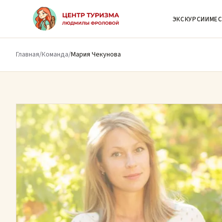
К основному содержимому
ЭКСКУРСИИ
МЕС
Главная
/
Команда
/
Мария Чекунова