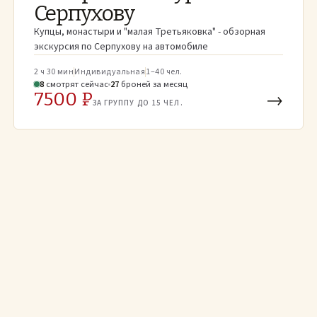
Серпухову
Купцы, монаcтыри и "малая Третьяковка" - обзорная
экскурсия по Серпухову на автомобиле
2 ч 30 мин
Индивидуальная
1–40 чел.
8
смотрят
сейчас
27
броней
за месяц
7500 ₽
→
ЗА ГРУППУ ДО 15 ЧЕЛ.