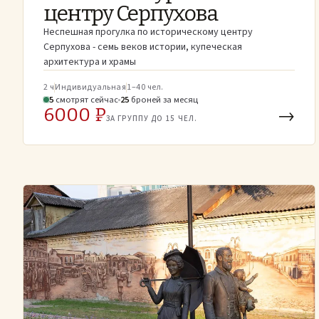
центру Серпухова
Неспешная прогулка по историческому центру
Серпухова - семь веков истории, купеческая
архитектура и храмы
2 ч
Индивидуальная
1–40 чел.
5
смотрят
сейчас
25
броней
за месяц
6000 ₽
→
ЗА ГРУППУ ДО 15 ЧЕЛ.