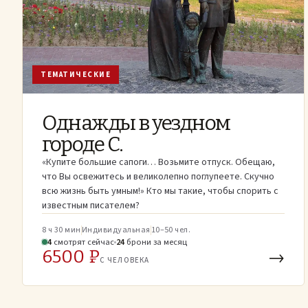
ТЕМАТИЧЕСКИЕ
Однажды в уездном
городе С.
«Купите большие сапоги… Возьмите отпуск. Обещаю,
что Вы освежитесь и великолепно поглупеете. Скучно
всю жизнь быть умным!» Кто мы такие, чтобы спорить с
известным писателем?
8 ч 30 мин
Индивидуальная
10–50 чел.
4
смотрят
сейчас
24
брони
за месяц
6500 ₽
→
С ЧЕЛОВЕКА