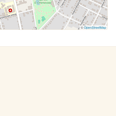
©
OpenStreetMap