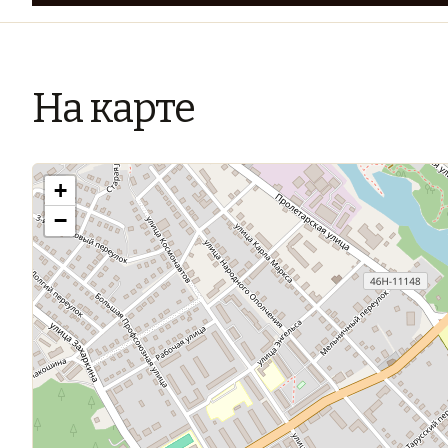
На карте
+
−