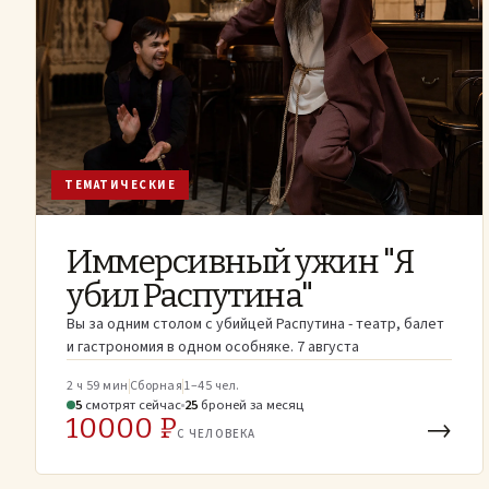
ТЕМАТИЧЕСКИЕ
Иммерсивный ужин "Я
убил Распутина"
Вы за одним столом с убийцей Распутина - театр, балет
и гастрономия в одном особняке. 7 августа
2 ч 59 мин
Сборная
1–45 чел.
5
смотрят
сейчас
25
броней
за месяц
10000 ₽
→
С ЧЕЛОВЕКА