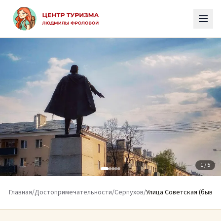
К основному содержимому
1
/ 5
Главная
/
Достопримечательности
/
Серпухов
/
Улица Советская (бывш.