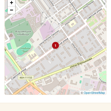
+
−
1
©
OpenStreetMap