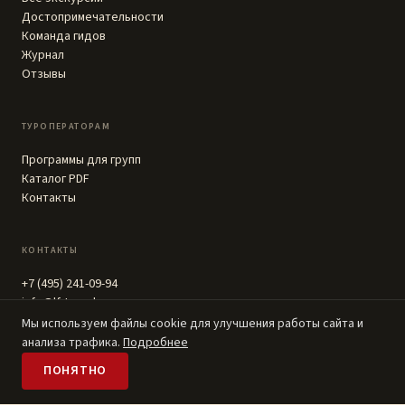
Достопримечательности
Команда гидов
Журнал
Отзывы
ТУРОПЕРАТОРАМ
Программы для групп
Каталог PDF
Контакты
КОНТАКТЫ
+7 (495) 241-09-94
info@lf-travel.ru
г. Серпухов, ул. Ворошилова, 143Б, корпус 2
Мы используем файлы cookie для улучшения работы сайта и
Пн-Вс 9:30 - 18:30
анализа трафика.
Подробнее
ПОНЯТНО