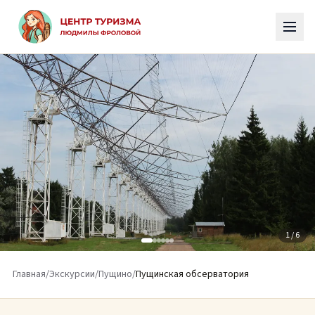
К основному содержимому
1
/ 6
Главная
/
Экскурсии
/
Пущино
/
Пущинская обсерватория