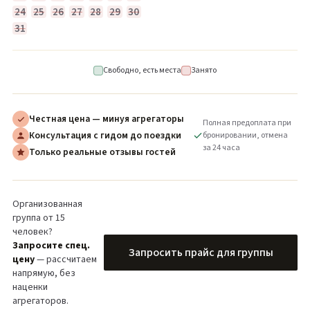
24
25
26
27
28
29
30
31
Свободно, есть места
Занято
Честная цена — минуя агрегаторы
Полная предоплата при
Консультация с гидом до поездки
бронировании, отмена
за 24 часа
Только реальные отзывы гостей
Организованная
группа от 15
человек?
Запросите спец.
Запросить прайс для группы
цену
— рассчитаем
напрямую, без
наценки
агрегаторов.