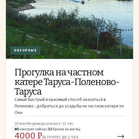
ОБЗОРНЫЕ
Прогулка на частном
катере Таруса-Поленово-
Таруса
Самый быстрый и красивый способ оказаться в
Поленово - добраться до усадьбы на частном катере по
Оке.
30 мин
Индивидуальная
1–12 чел.
6
смотрят
сейчас
32
брони
за месяц
4000 ₽
→
ЗА ГРУППУ ДО 2 ЧЕЛ.