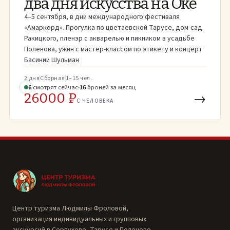
два дня искусства на Оке
4–5 сентября, в дни международного фестиваля
«Амаркорд». Прогулка по цветаевской Тарусе, дом-сад
Ракицкого, пленэр с акварелью и пикником в усадьбе
Поленова, ужин с мастер-классом по этикету и концерт
Басинии Шульман
2 дня
Сборная
1–15 чел.
5
смотрят
сейчас
16
броней
за месяц
26000 ₽
→
С ЧЕЛОВЕКА
Центр туризма Людмилы Фроловой,
организация индивидуальных и групповых