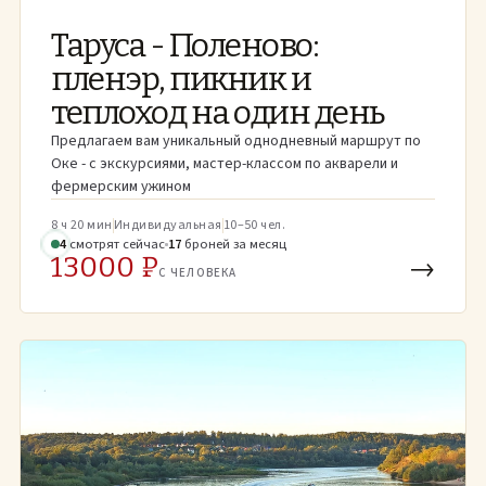
Таруса - Поленово:
пленэр, пикник и
теплоход на один день
Предлагаем вам уникальный однодневный маршрут по
Оке - с экскурсиями, мастер-классом по акварели и
фермерским ужином
8 ч 20 мин
Индивидуальная
10–50 чел.
4
смотрят
сейчас
17
броней
за месяц
13000 ₽
→
С ЧЕЛОВЕКА