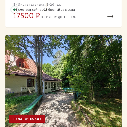
5 ч
Индивидуальная
5–20 чел.
6
смотрят
сейчас
15
броней
за месяц
17500 ₽
→
ЗА ГРУППУ ДО 10 ЧЕЛ.
ТЕМАТИЧЕСКИЕ