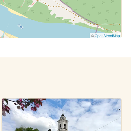
©
OpenStreetMap