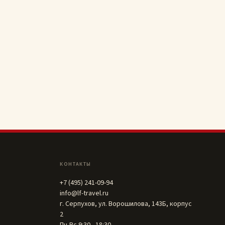
КОНТАКТЫ
+7 (495) 241-09-94
info@lf-travel.ru
г. Серпухов, ул. Ворошилова, 143Б, корпус
2