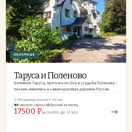
ОБЗОРНЫЕ
Таруса и Поленово
Богемная Таруса, прогулка по Оке и усадьба Поленова -
поэзия, живопись и самая красивая деревня России
5 ч
Индивидуальная
5–20 чел.
4
смотрят
сейчас
15
броней
за месяц
17500 ₽
→
ЗА ГРУППУ ДО 10 ЧЕЛ.