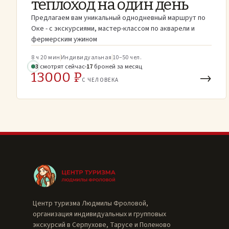
теплоход на один день
Предлагаем вам уникальный однодневный маршрут по
Оке - с экскурсиями, мастер-классом по акварели и
фермерским ужином
8 ч 20 мин
Индивидуальная
10–50 чел.
3
смотрят
сейчас
17
броней
за месяц
13000 ₽
→
С ЧЕЛОВЕКА
Центр туризма Людмилы Фроловой,
организация индивидуальных и групповых
экскурсий в Серпухове, Тарусе и Поленово