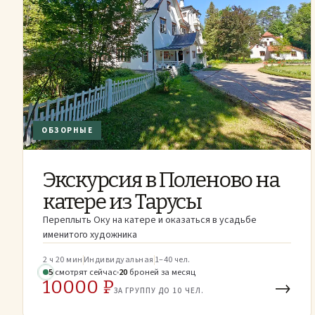
ОБЗОРНЫЕ
Экскурсия в Поленово на
катере из Тарусы
Переплыть Оку на катере и оказаться в усадьбе
именитого художника
2 ч 20 мин
Индивидуальная
1–40 чел.
6
смотрят
сейчас
20
броней
за месяц
10000 ₽
→
ЗА ГРУППУ ДО 10 ЧЕЛ.