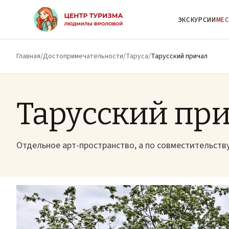
К основному содержимому
ЭКСКУРСИИ
МЕС
Главная
/
Достопримечательности
/
Таруса
/
Тарусский причал
Тарусский пр
Отдельное арт-пространство, а по совместительству