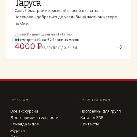
Таруса
Самый быстрый и красивый способ оказаться в
Поленово - добраться до усадьбы на частном катере
по Оке.
30 мин
Индивидуальная
1–12 чел.
5
смотрят
сейчас
32
брони
за месяц
4000 ₽
→
ЗА ГРУППУ ДО 2 ЧЕЛ.
ТУРИСТАМ
ТУРОПЕРАТОРАМ
Все экскурсии
Программы для групп
Достопримечательности
Каталог PDF
Команда гидов
Контакты
Журнал