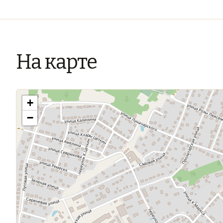
На карте
+
−