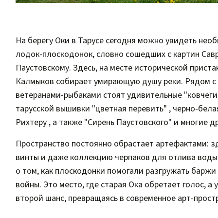
На берегу Оки в Тарусе сегодня можно увидеть нео
лодок-плоскодонок, словно сошедших с картин Савр
Паустовскому. Здесь, на месте исторической приста
Калмыков собирает умирающую душу реки. Рядом с
ветеранами-рыбаками стоят удивительные "ковчеги"
тарусской вышивки "цветная перевить" , черно-бел
Рихтеру , а также "Сирень Паустовского" и многие д
Пространство постоянно обрастает артефактами: зд
винты и даже коллекцию черпаков для отлива воды.
о том, как плоскодонки помогали разгружать баржи
войны. Это место, где старая Ока обретает голос, а
второй шанс, превращаясь в современное арт-прост